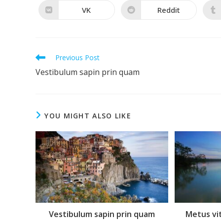
a
a
new
new
VK
Reddit
Opens
Opens
window
window
in
in
a
a
new
new
window
window
Read
Previous Post
more
Vestibulum sapin prin quam
articles
YOU MIGHT ALSO LIKE
Vestibulum sapin prin quam
Metus vi