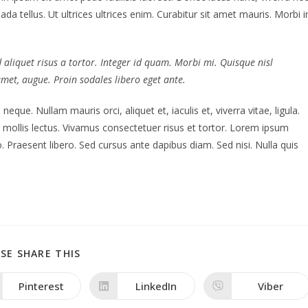
da tellus. Ut ultrices ultrices enim. Curabitur sit amet mauris. Morbi i
d aliquet risus a tortor. Integer id quam. Morbi mi. Quisque nisl
t amet, augue. Proin sodales libero eget ante.
neque. Nullam mauris orci, aliquet et, iaculis et, viverra vitae, ligula.
t mollis lectus. Vivamus consectetuer risus et tortor. Lorem ipsum
o. Praesent libero. Sed cursus ante dapibus diam. Sed nisi. Nulla quis
SHARE
SE SHARE THIS
THIS
CONTENT
Pinterest
LinkedIn
Viber
Opens
Opens
Opens
in
in
in