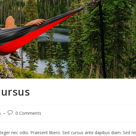
cursus
Post
s
0 Comments
comments:
teger nec odio. Praesent libero. Sed cursus ante dapibus diam. Sed nis