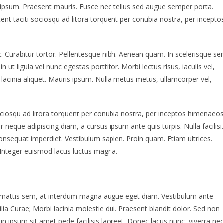
 ipsum. Praesent mauris. Fusce nec tellus sed augue semper porta.
ent taciti sociosqu ad litora torquent per conubia nostra, per incepto
unc. Curabitur tortor. Pellentesque nibh. Aenean quam. In scelerisque s
 ut ligula vel nunc egestas porttitor. Morbi lectus risus, iaculis vel,
a lacinia aliquet. Mauris ipsum. Nulla metus metus, ullamcorper vel,
ociosqu ad litora torquent per conubia nostra, per inceptos himenaeos
 neque adipiscing diam, a cursus ipsum ante quis turpis. Nulla facilisi.
 consequat imperdiet. Vestibulum sapien. Proin quam. Etiam ultrices.
. Integer euismod lacus luctus magna.
 mattis sem, at interdum magna augue eget diam. Vestibulum ante
ilia Curae; Morbi lacinia molestie dui. Praesent blandit dolor. Sed non
 ipsum sit amet pede facilisis laoreet. Donec lacus nunc, viverra nec