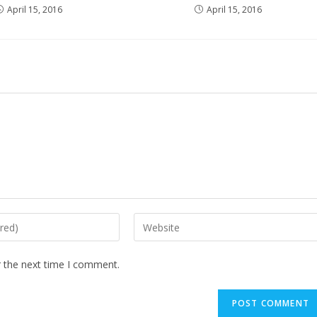
April 15, 2016
April 15, 2016
Enter
your
website
r the next time I comment.
URL
(optional)