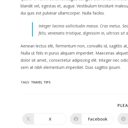
blandit vel, egestas et, augue. Vestibulum tincidunt malesua
dui quis est pulvinar ullamcorper. Nulla facilisi.
Integer lacinia sollicitudin massa. Cras metus. Se
felis, venenatis tristique, dignissim in, ultrices si
Aenean lectus elit, fermentum non, convallis id, sagittis at, 
Nulla ut felis in purus aliquam imperdiet. Maecenas alique
dolor sit amet, consectetur adipiscing elit. Integer nec odi
sem at nibh elementum imperdiet. Duis sagittis ipsum.
TAGS
:
TRAVEL TIPS
PLEA
X
Facebook
Opens
Opens
in
in