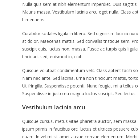
Nulla quis sem at nibh elementum imperdiet. Duis sagittis
Mauris massa. Vestibulum lacinia arcu eget nulla. Class apt
himenaeos.
Curabitur sodales ligula in libero. Sed dignissim lacinia n
at dolor. Maecenas mattis. Sed convallis tristique sem. Proin
suscipit quis, luctus non, massa. Fusce ac turpis quis ligul
tincidunt sed, euismod in, nibh.
Quisque volutpat condimentum velit. Class aptent taciti s
Nam nec ante. Sed lacinia, urna non tincidunt mattis, tortor
Ut fringilla. Suspendisse potenti. Nunc feugiat mi a tellus
Suspendisse in justo eu magna luctus suscipit. Sed lectus
Vestibulum lacinia arcu
Quisque cursus, metus vitae pharetra auctor, sem massa
ipsum primis in faucibus orci luctus et ultrices posuere cub
quam. In vel mi sit amet augue congue elementum. Morbi in