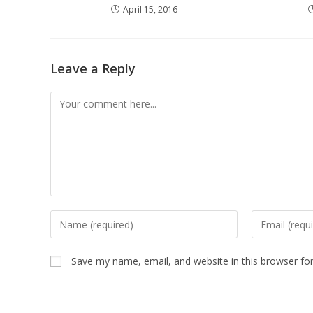
April 15, 2016
Leave a Reply
Comment
Enter
Enter
your
your
name
email
Save my name, email, and website in this browser fo
or
address
username
to
to
comment